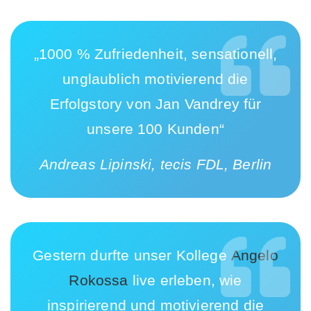
„1000 % Zufriedenheit, sensationell,
unglaublich motivierend die
Erfolgstory von Jan Vandrey für
unsere 100 Kunden“
Andreas Lipinski, tecis FDL, Berlin
Gestern durfte unser Kollege
Angelo
Rokossa
live erleben, wie
inspirierend und motivierend die