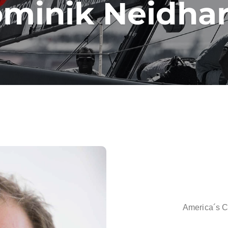
minik Neidhar
America´s C