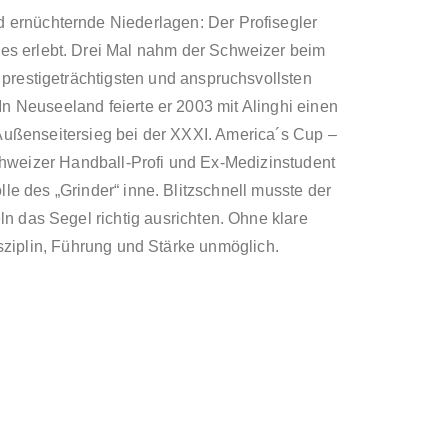
d ernüchternde Niederlagen: Der Profisegler
des erlebt. Drei Mal nahm der Schweizer beim
 prestigeträchtigsten und anspruchsvollsten
n Neuseeland feierte er 2003 mit Alinghi einen
Außenseitersieg bei der XXXI. America´s Cup –
hweizer Handball-Profi und Ex-Medizinstudent
olle des „Grinder“ inne. Blitzschnell musste der
ln das Segel richtig ausrichten. Ohne klare
ziplin, Führung und Stärke unmöglich.